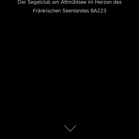
Der Segelclub am Altmühlsee im Herzen des
Fränkischen Seenlandes BA223
Zum
Inhalt