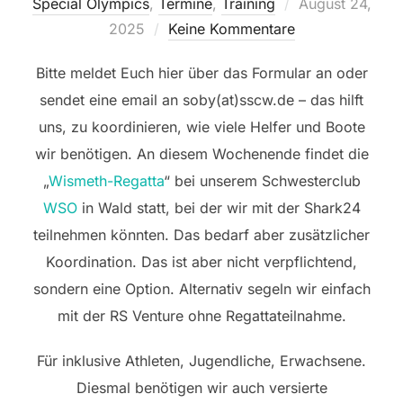
Veröffentlicht
Special Olympics
,
Termine
,
Training
August 24,
am
2025
Keine Kommentare
Bitte meldet Euch hier über das Formular an oder
sendet eine email an soby(at)sscw.de – das hilft
uns, zu koordinieren, wie viele Helfer und Boote
wir benötigen. An diesem Wochenende findet die
„
Wismeth-Regatta
“ bei unserem Schwesterclub
WSO
in Wald statt, bei der wir mit der Shark24
teilnehmen könnten. Das bedarf aber zusätzlicher
Koordination. Das ist aber nicht verpflichtend,
sondern eine Option. Alternativ segeln wir einfach
mit der RS Venture ohne Regattateilnahme.
Für inklusive Athleten, Jugendliche, Erwachsene.
Diesmal benötigen wir auch versierte