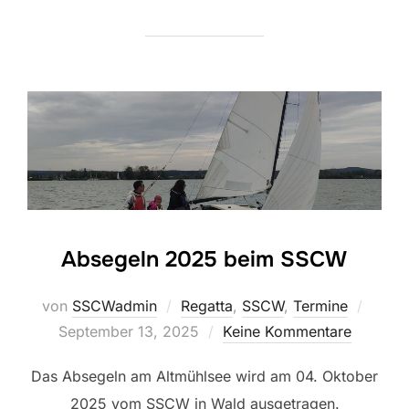
Absegeln 2025 beim SSCW
Veröff
von
SSCWadmin
Regatta
,
SSCW
,
Termine
am
September 13, 2025
Keine Kommentare
Das Absegeln am Altmühlsee wird am 04. Oktober
2025 vom SSCW in Wald ausgetragen.