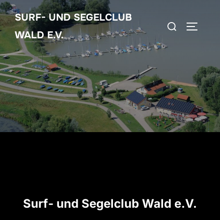
Zum
SURF- UND SEGELCLUB
Inhalt
Suchen
SEITEN
springen
WALD E.V.
nach:
Surf- und Segelclub Wald e.V.