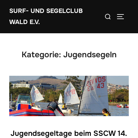
Zum
SURF- UND SEGELCLUB
Inhalt
Suchen
SEITEN
springen
WALD E.V.
nach:
Kategorie:
Jugendsegeln
Jugendsegeltage beim SSCW 14.