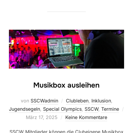
Musikbox ausleihen
von
SSCWadmin
Clubleben
,
Inklusion
,
Jugendsegeln
,
Special Olympics
,
SSCW
,
Termine
Veröffentlicht
März 17, 2025
Keine Kommentare
am
SSCW Mitglieder können die Clubeigene Musikbox