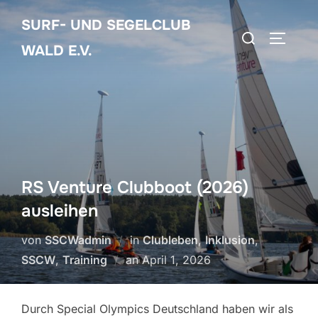
Zum
SURF- UND SEGELCLUB
Inhalt
Suchen
SEITEN
springen
WALD E.V.
nach:
RS Venture Clubboot (2026)
ausleihen
von
SSCWadmin
in
Clubleben
,
Inklusion
,
Veröffentlicht
SSCW
,
Training
an
April 1, 2026
am
Durch Special Olympics Deutschland haben wir als