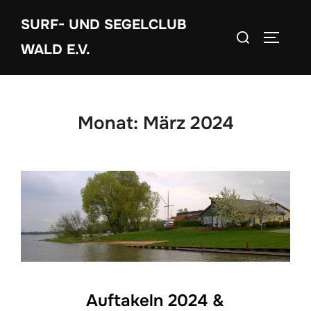
Zum
SURF- UND SEGELCLUB
Inhalt
Suchen
SEITEN
springen
WALD E.V.
nach:
Monat:
März 2024
Auftakeln 2024 &