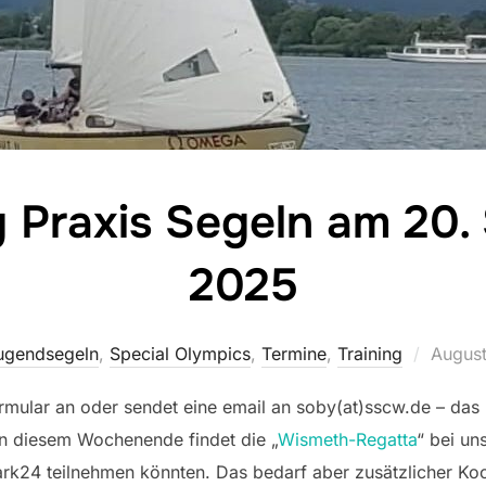
 Praxis Segeln am 20.
2025
Veröffe
ugendsegeln
,
Special Olympics
,
Termine
,
Training
August
am
rmular an oder sendet eine email an soby(at)sscw.de – das hi
An diesem Wochenende findet die „
Wismeth-Regatta
“ bei u
hark24 teilnehmen könnten. Das bedarf aber zusätzlicher Koo