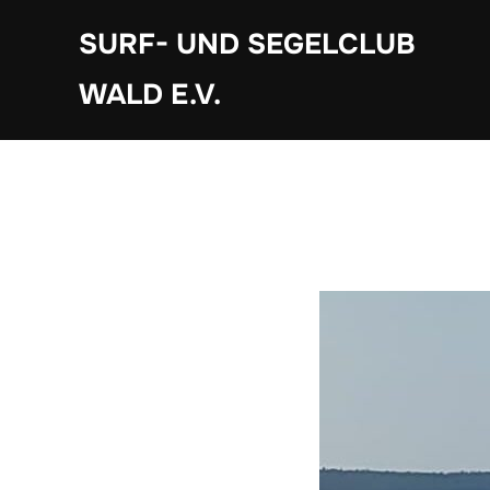
Zum
SURF- UND SEGELCLUB
Inhalt
springen
WALD E.V.