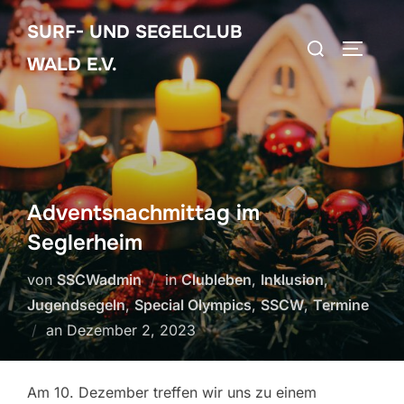
Zum
SURF- UND SEGELCLUB
Inhalt
Suchen
SEITEN
springen
WALD E.V.
nach:
Adventsnachmittag im
Seglerheim
von
SSCWadmin
in
Clubleben
,
Inklusion
,
Jugendsegeln
,
Special Olympics
,
SSCW
,
Termine
Veröffentlicht
an
Dezember 2, 2023
am
Am 10. Dezember treffen wir uns zu einem