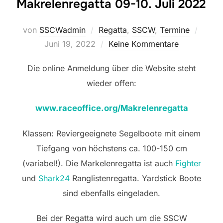
Makrelenregatta 09-10. Juli 2022
Veröff
von
SSCWadmin
Regatta
,
SSCW
,
Termine
am
Juni 19, 2022
Keine Kommentare
Die online Anmeldung über die Website steht
wieder offen:
www.raceoffice.org/Makrelenregatta
Klassen: Reviergeeignete Segelboote mit einem
Tiefgang von höchstens ca. 100-150 cm
(variabel!). Die Markelenregatta ist auch
Fighter
und
Shark24
Ranglistenregatta. Yardstick Boote
sind ebenfalls eingeladen.
Bei der Regatta wird auch um die SSCW