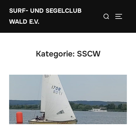
Zum
SURF- UND SEGELCLUB
Inhalt
Suchen
SEITEN
springen
WALD E.V.
nach:
Kategorie:
SSCW