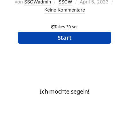
Veröffentlicht
von
SSCWadmin
SSCW
April 5, 2023
am
Keine Kommentare