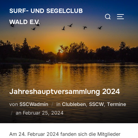
Zum
SURF- UND SEGELCLUB
Inhalt
Suchen
SEITEN
springen
WALD E.V.
nach:
Jahreshauptversammlung 2024
von
SSCWadmin
in
Clubleben
,
SSCW
,
Termine
Veröffentlicht
an
Februar 25, 2024
am
Am 24. Februar 2024 fanden sich die Mitglieder