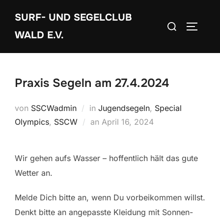
Zum
SURF- UND SEGELCLUB
Inhalt
Suchen
SEITEN
springen
WALD E.V.
nach:
Praxis Segeln am 27.4.2024
von
SSCWadmin
in
Jugendsegeln
,
Special
Veröffentlicht
Olympics
,
SSCW
an
April 16, 2024
am
Wir gehen aufs Wasser – hoffentlich hält das gute
Wetter an.
Melde Dich bitte an, wenn Du vorbeikommen willst.
Denkt bitte an angepasste Kleidung mit Sonnen-